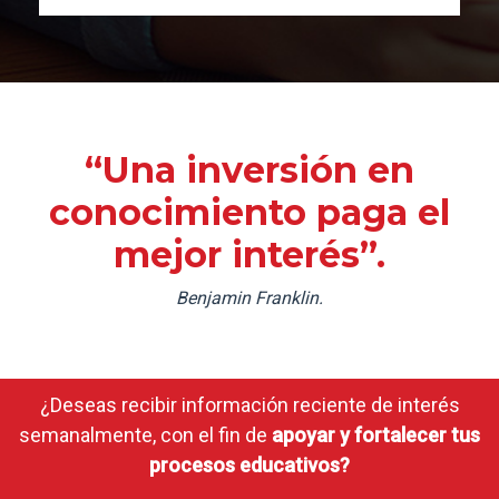
“Una inversión en
conocimiento paga el
mejor interés”.
Benjamin Franklin.
¿Deseas recibir información reciente de interés
semanalmente, con el fin de
apoyar y fortalecer tus
procesos educativos?