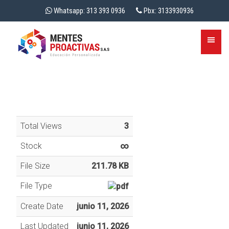
Whatsapp: 313 393 0936
Pbx: 3133930936
Total Views
3
Stock
∞
File Size
211.78 KB
File Type
Create Date
junio 11, 2026
Last Updated
junio 11, 2026