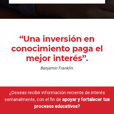
“Una inversión en
conocimiento paga el
mejor interés”.
Benjamin Franklin.
¿Deseas recibir información reciente de interés
semanalmente, con el fin de
apoyar y fortalecer tus
procesos educativos?