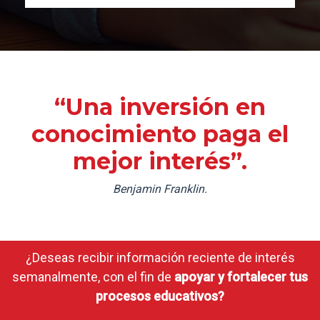
“Una inversión en
conocimiento paga el
mejor interés”.
Benjamin Franklin.
¿Deseas recibir información reciente de interés
semanalmente, con el fin de
apoyar y fortalecer tus
procesos educativos?