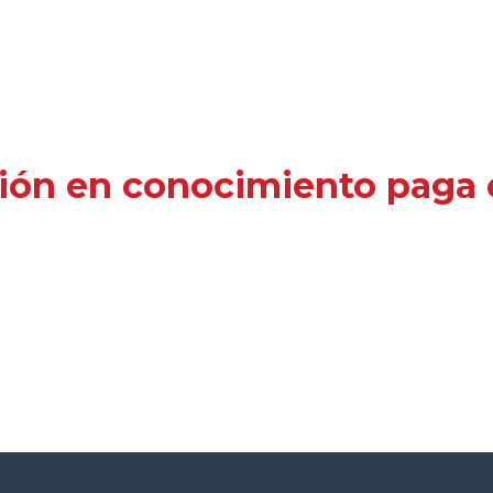
ión en conocimiento paga e
erés semanalmente, con el fin de
apoyar y for