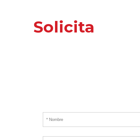
Solicita
nuest
o información 
Por favor, introduce tus datos y te responder