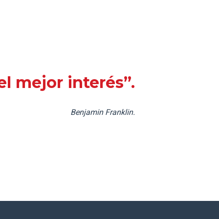
l mejor interés”.
Benjamin Franklin.
talecer tus procesos educativos?