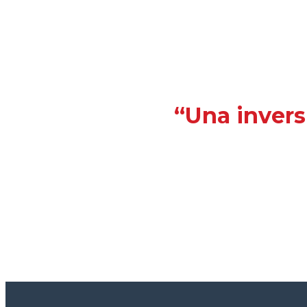
“Una invers
¿Deseas recibir información reciente de int