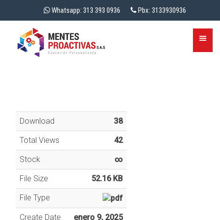
Whatsapp: 313 393 0936
Pbx: 3133930936
Download
38
Total Views
42
Stock
∞
File Size
52.16 KB
File Type
Create Date
enero 9, 2025