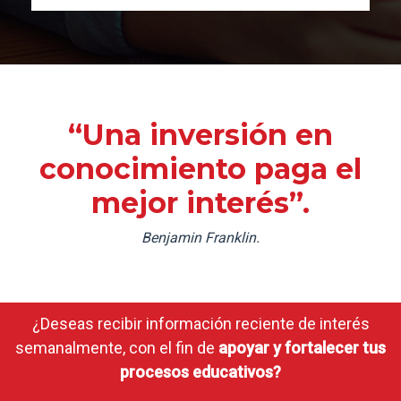
“Una inversión en
conocimiento paga el
mejor interés”.
Benjamin Franklin.
¿Deseas recibir información reciente de interés
semanalmente, con el fin de
apoyar y fortalecer tus
procesos educativos?