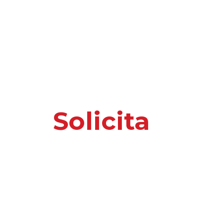
Solicita
nuest
o información 
Por favor, introduce tus datos y te responder