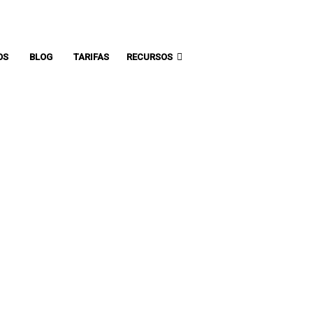
Whatsapp: 313 393 0936
Pbx: 3133930936
OS
BLOG
TARIFAS
RECURSOS