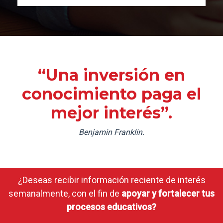
“Una inversión en
conocimiento paga el
mejor interés”.
Benjamin Franklin.
¿Deseas recibir información reciente de interés
semanalmente, con el fin de
apoyar y fortalecer tus
procesos educativos?