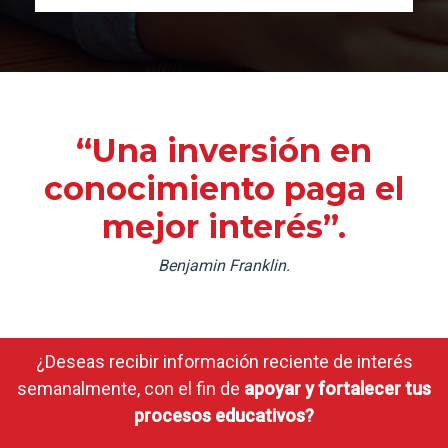
“Una inversión en
conocimiento paga el
mejor interés”.
Benjamin Franklin.
¿Deseas recibir información reciente de interés
semanalmente, con el fin de
apoyar y fortalecer tus
procesos educativos?