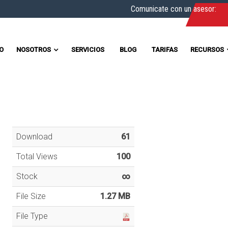
Comunicate con un asesor:
IO
NOSOTROS
SERVICIOS
BLOG
TARIFAS
RECURSOS
Download
61
Total Views
100
Stock
∞
File Size
1.27 MB
File Type