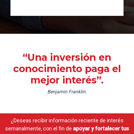
“Una inversión en
conocimiento paga el
mejor interés”.
Benjamin Franklin.
¿Deseas recibir información reciente de interés
semanalmente, con el fin de
apoyar y fortalecer tus