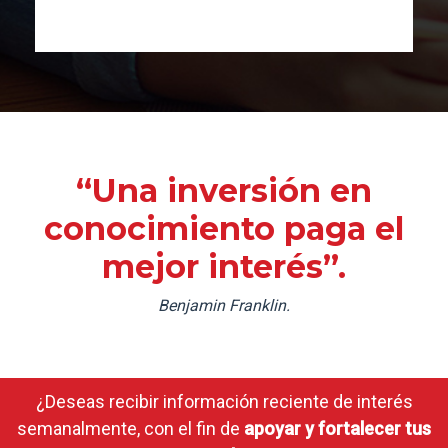
“Una inversión en
conocimiento paga el
mejor interés”.
Benjamin Franklin.
¿Deseas recibir información reciente de interés
semanalmente, con el fin de
apoyar y fortalecer tus