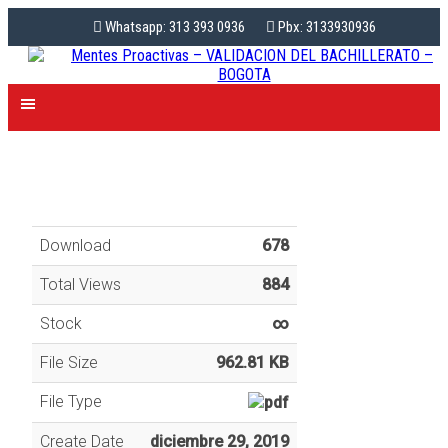
Whatsapp: 313 393 0936
Pbx: 3133930936
Download
678
Total Views
884
Stock
∞
File Size
962.81 KB
File Type
Create Date
diciembre 29, 2019