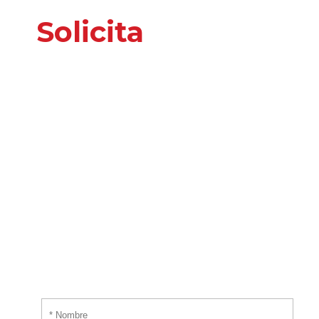
Solicita
nuestros
servicios
o información
adicional
Por favor, introduce tus datos y te responderemos
tan pronto nos sea posible.
¡EMPIEZA AHORA!