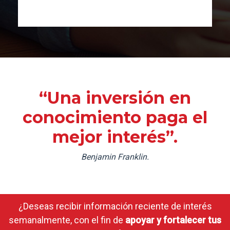
“Una inversión en
conocimiento paga el
mejor interés”.
Benjamin Franklin.
¿Deseas recibir información reciente de interés
semanalmente, con el fin de
apoyar y fortalecer tus