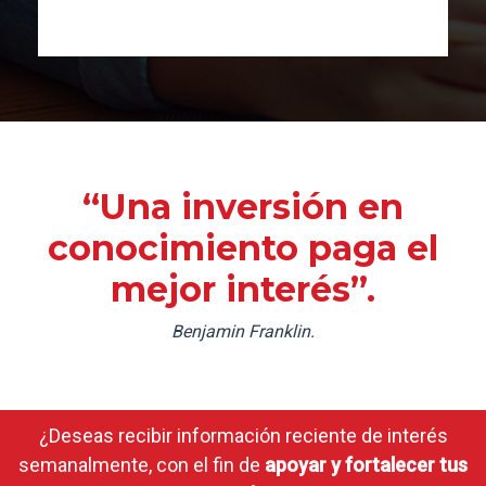
“Una inversión en
conocimiento paga el
mejor interés”.
Benjamin Franklin.
¿Deseas recibir información reciente de interés
semanalmente, con el fin de
apoyar y fortalecer tus