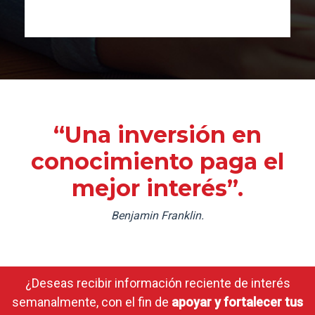
“Una inversión en
conocimiento paga el
mejor interés”.
Benjamin Franklin.
¿Deseas recibir información reciente de interés
semanalmente, con el fin de
apoyar y fortalecer tus