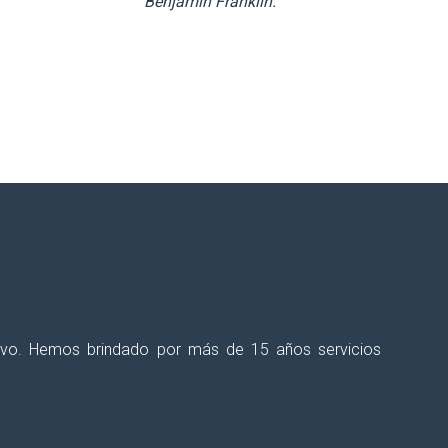
Benjamin Franklin.
talecer tus procesos educativos?
ectivo. Hemos brindado por más de 15 años servicios