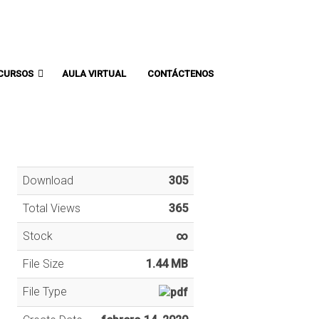
Comunicate con un asesor:
CURSOS
AULA VIRTUAL
CONTÁCTENOS
Download
305
Total Views
365
Stock
∞
File Size
1.44 MB
File Type