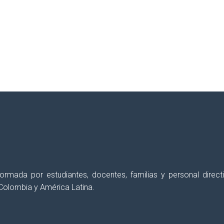
erés semanalmente, con el fin de
apoyar y for
 formada por estudiantes, docentes, familias y personal dir
Colombia y América Latina.