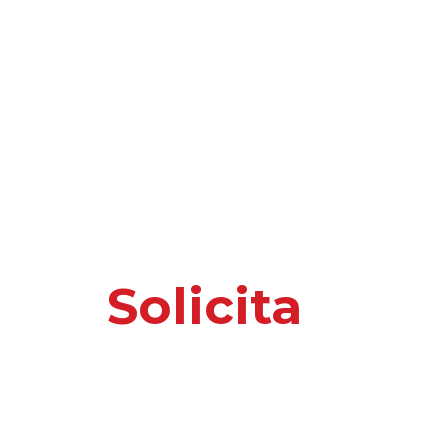
Solicita
nuest
o información 
Por favor, introduce tus datos y te responder