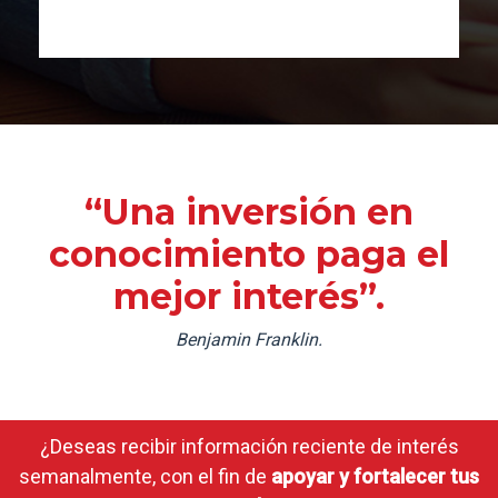
“Una inversión en
conocimiento paga el
mejor interés”.
Benjamin Franklin.
¿Deseas recibir información reciente de interés
semanalmente, con el fin de
apoyar y fortalecer tus