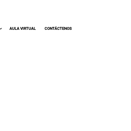
Whatsapp: 313 393 0936
Pbx: 3133930936
AULA VIRTUAL
CONTÁCTENOS