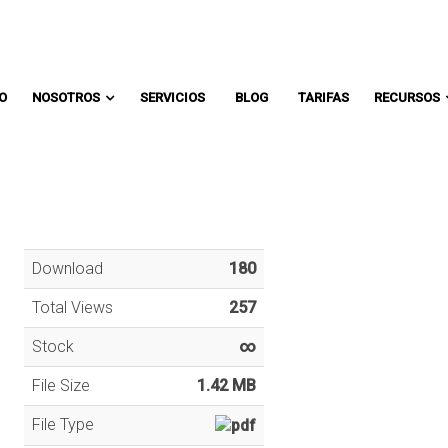
Comunicate con un asesor:
IO
NOSOTROS
SERVICIOS
BLOG
TARIFAS
RECURSOS
Download
180
Total Views
257
Stock
∞
File Size
1.42 MB
File Type