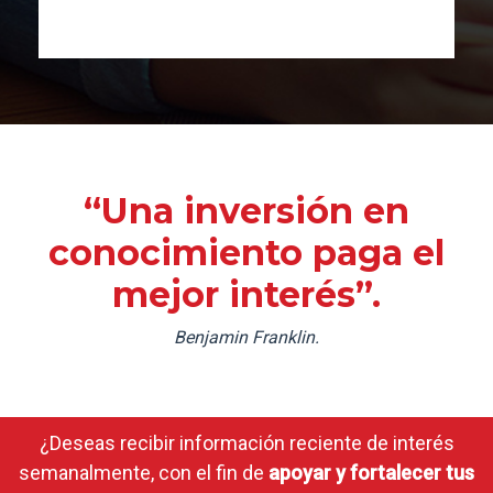
“Una inversión en
conocimiento paga el
mejor interés”.
Benjamin Franklin.
¿Deseas recibir información reciente de interés
semanalmente, con el fin de
apoyar y fortalecer tus