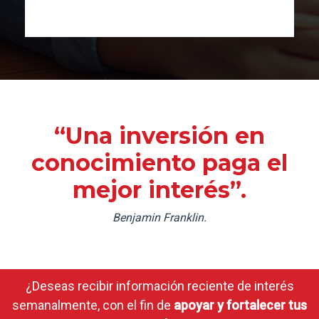
“Una inversión en
conocimiento paga el
mejor interés”.
Benjamin Franklin.
¿Deseas recibir información reciente de interés
semanalmente, con el fin de
apoyar y fortalecer tus