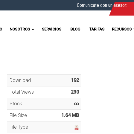
Comunicate con un asesor:
IO
NOSOTROS
SERVICIOS
BLOG
TARIFAS
RECURSOS
Download
192
Total Views
230
Stock
∞
File Size
1.64 MB
File Type