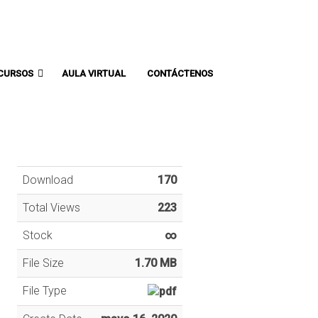
Comunicate con un asesor:
CURSOS
AULA VIRTUAL
CONTÁCTENOS
Download
170
Total Views
223
Stock
∞
File Size
1.70 MB
File Type