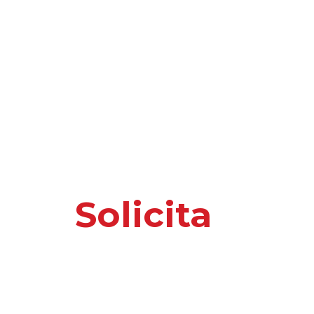
Solicita
nuest
o información 
Por favor, introduce tus datos y te responder