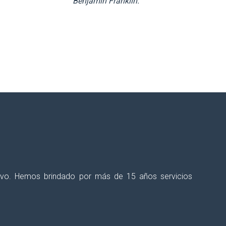
Benjamin Franklin.
talecer tus procesos educativos?
ectivo. Hemos brindado por más de 15 años servicios