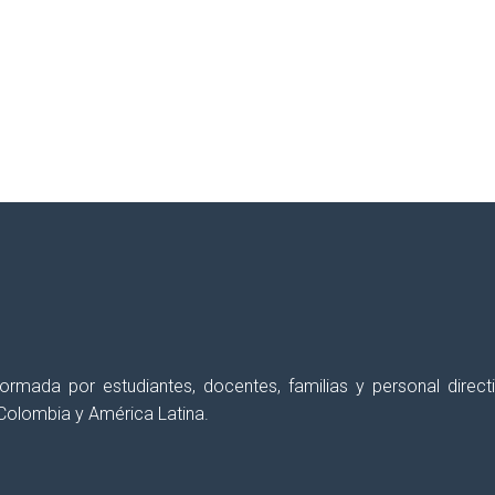
erés semanalmente, con el fin de
apoyar y for
 formada por estudiantes, docentes, familias y personal dir
Colombia y América Latina.