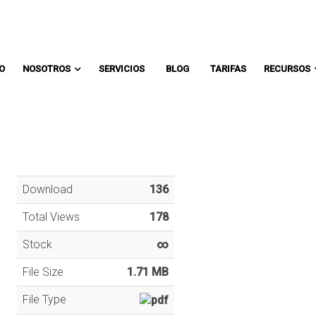
Comunicate con un asesor:
IO
NOSOTROS
SERVICIOS
BLOG
TARIFAS
RECURSOS
Download
136
Total Views
178
Stock
∞
File Size
1.71 MB
File Type