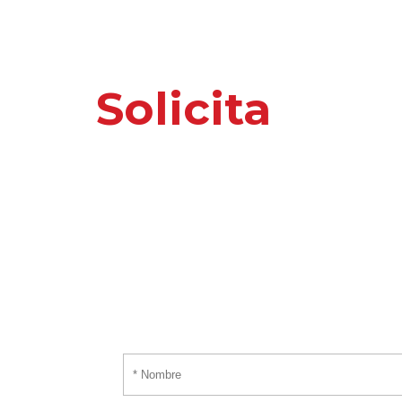
Solicita
nuest
o información 
Por favor, introduce tus datos y te responder