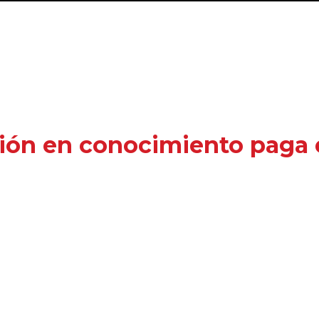
ión en conocimiento paga e
erés semanalmente, con el fin de
apoyar y for