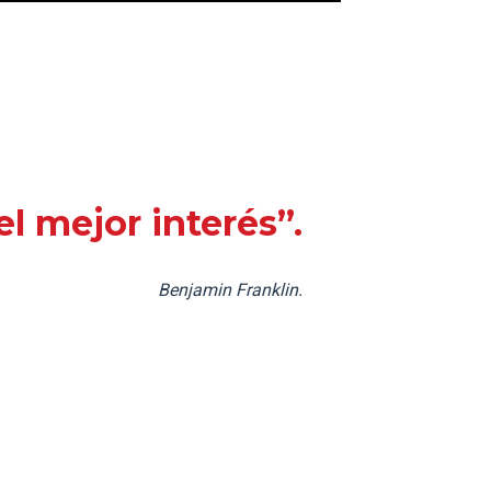
l mejor interés”.
Benjamin Franklin.
talecer tus procesos educativos?