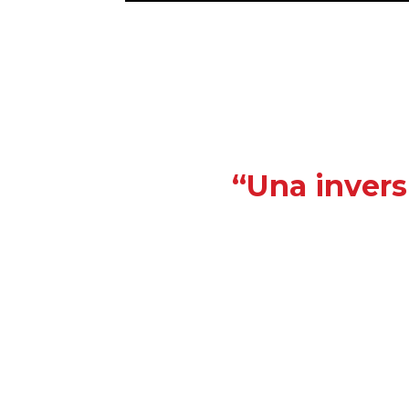
“Una invers
¿Deseas recibir información reciente de int