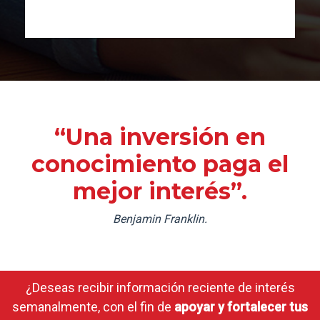
“Una inversión en
conocimiento paga el
mejor interés”.
Benjamin Franklin.
¿Deseas recibir información reciente de interés
semanalmente, con el fin de
apoyar y fortalecer tus