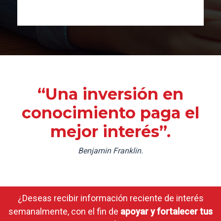
“Una inversión en
conocimiento paga el
mejor interés”.
Benjamin Franklin.
¿Deseas recibir información reciente de interés
semanalmente, con el fin de
apoyar y fortalecer tus