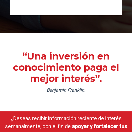
“Una inversión en
conocimiento paga el
mejor interés”.
Benjamin Franklin.
¿Deseas recibir información reciente de interés
semanalmente, con el fin de
apoyar y fortalecer tus