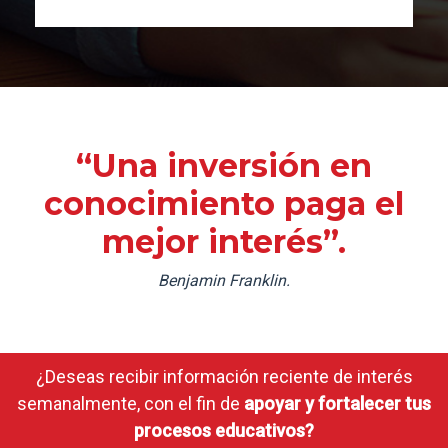
“Una inversión en
conocimiento paga el
mejor interés”.
Benjamin Franklin.
¿Deseas recibir información reciente de interés
semanalmente, con el fin de
apoyar y fortalecer tus
procesos educativos?