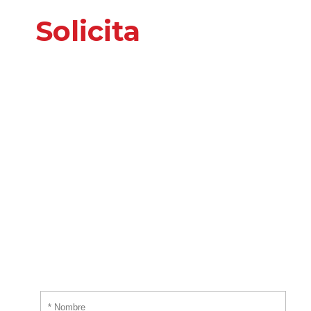
Solicita
nuestros
servicios
o información
adicional
Por favor, introduce tus datos y te responderemos
tan pronto nos sea posible.
¡EMPIEZA AHORA!