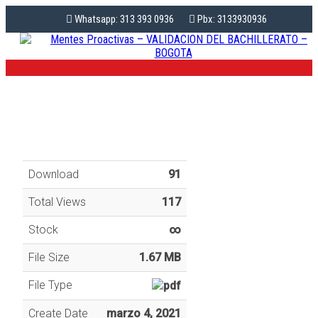
Whatsapp: 313 393 0936
Pbx: 3133930936
Download
91
Total Views
117
Stock
∞
File Size
1.67 MB
File Type
Create Date
marzo 4, 2021