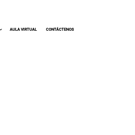
Whatsapp: 313 393 0936
Pbx: 3133930936
AULA VIRTUAL
CONTÁCTENOS