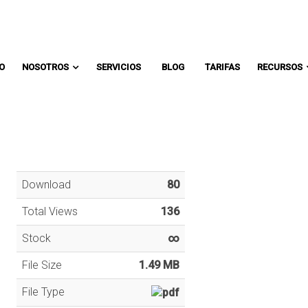
Comunicate con un asesor:
IO
NOSOTROS
SERVICIOS
BLOG
TARIFAS
RECURSOS
Download
80
Total Views
136
Stock
∞
File Size
1.49 MB
File Type