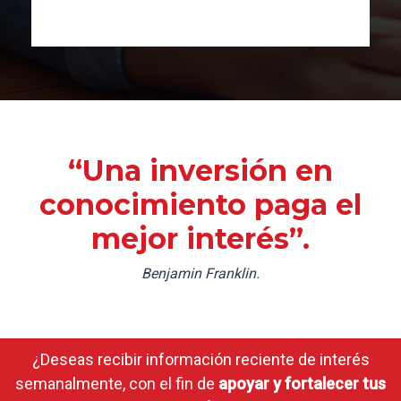
“Una inversión en
conocimiento paga el
mejor interés”.
Benjamin Franklin.
¿Deseas recibir información reciente de interés
semanalmente, con el fin de
apoyar y fortalecer tus