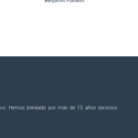
Benjamin Franklin.
talecer tus procesos educativos?
ectivo. Hemos brindado por más de 15 años servicios