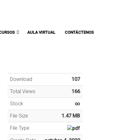
Comunicate con un asesor:
CURSOS
AULA VIRTUAL
CONTÁCTENOS
Download
107
Total Views
166
Stock
∞
File Size
1.47 MB
File Type