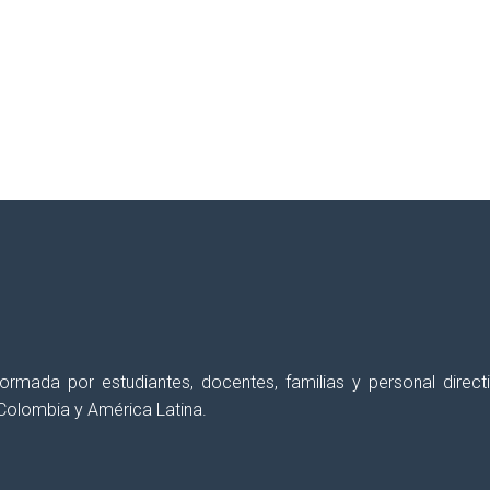
erés semanalmente, con el fin de
apoyar y for
 formada por estudiantes, docentes, familias y personal dir
Colombia y América Latina.