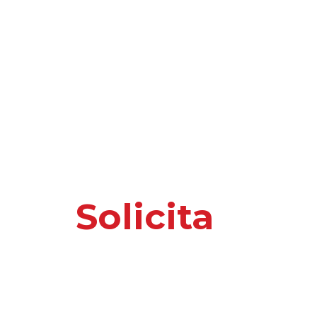
Solicita
nuest
o información 
Por favor, introduce tus datos y te responder