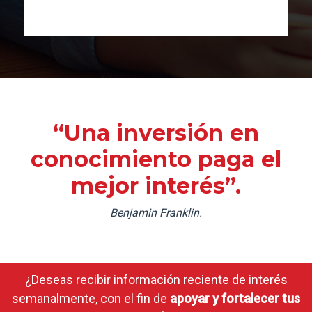
“Una inversión en
conocimiento paga el
mejor interés”.
Benjamin Franklin.
¿Deseas recibir información reciente de interés
semanalmente, con el fin de
apoyar y fortalecer tus