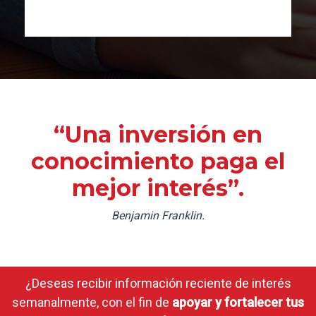
“Una inversión en
conocimiento paga el
mejor interés”.
Benjamin Franklin.
¿Deseas recibir información reciente de interés
semanalmente, con el fin de
apoyar y fortalecer tus