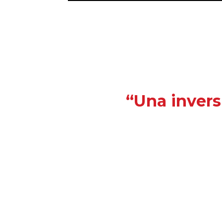
“Una invers
¿Deseas recibir información reciente de int