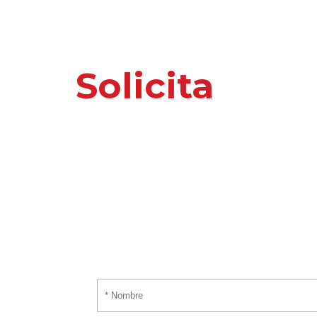
Solicita
nuest
o información 
Por favor, introduce tus datos y te responder