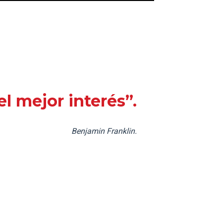
l mejor interés”.
Benjamin Franklin.
talecer tus procesos educativos?