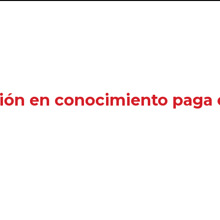
ión en conocimiento paga e
erés semanalmente, con el fin de
apoyar y for