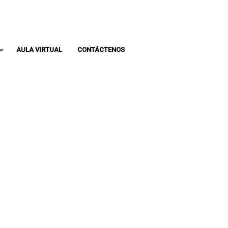
Whatsapp: 313 393 0936
Pbx: 3133930936
AULA VIRTUAL
CONTÁCTENOS