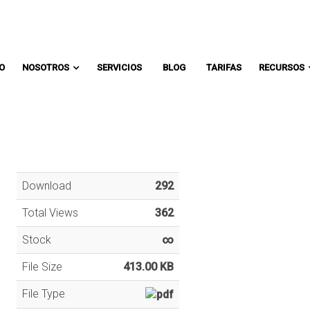
Comunicate con un asesor:
IO
NOSOTROS
SERVICIOS
BLOG
TARIFAS
RECURSOS
Download
292
Total Views
362
Stock
∞
File Size
413.00 KB
File Type