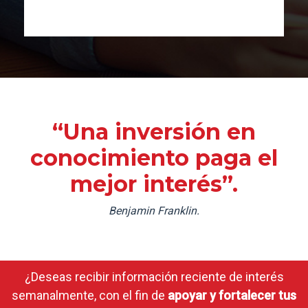
“Una inversión en
conocimiento paga el
mejor interés”.
Benjamin Franklin.
¿Deseas recibir información reciente de interés
semanalmente, con el fin de
apoyar y fortalecer tus