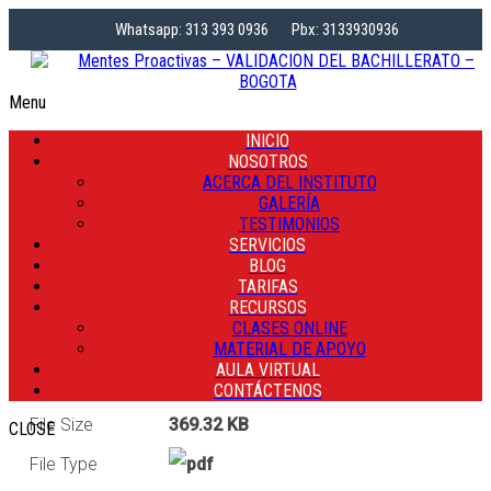
Whatsapp: 313 393 0936
Pbx: 3133930936
Menu
INICIO
NOSOTROS
ACERCA DEL INSTITUTO
GALERÍA
TESTIMONIOS
SERVICIOS
BLOG
Version
TARIFAS
Download
53
RECURSOS
CLASES ONLINE
Total Views
84
MATERIAL DE APOYO
AULA VIRTUAL
Stock
∞
CONTÁCTENOS
File Size
369.32 KB
CLOSE
File Type