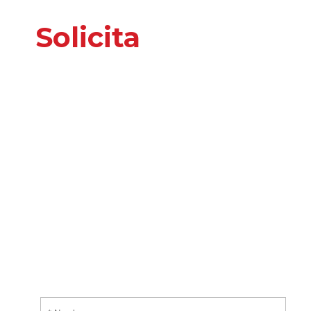
Solicita
nuestros
servicios
o información
adicional
Por favor, introduce tus datos y te responderemos
tan pronto nos sea posible.
¡EMPIEZA AHORA!