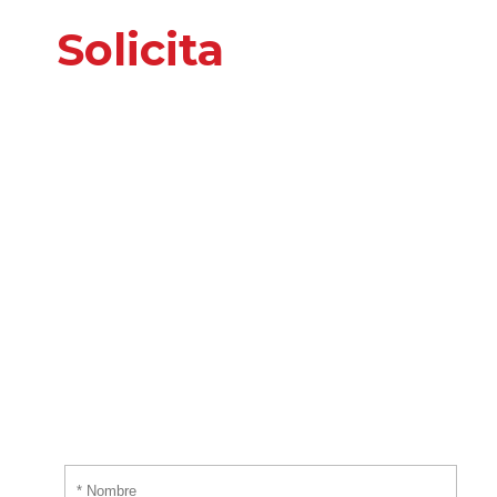
Solicita
nuestros
servicios
o información
adicional
Por favor, introduce tus datos y te responderemos
tan pronto nos sea posible.
¡EMPIEZA AHORA!