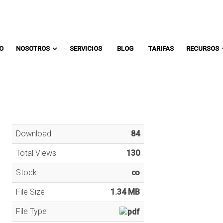
Comunicate con un asesor:
IO
NOSOTROS
SERVICIOS
BLOG
TARIFAS
RECURSOS
Download
84
Total Views
130
Stock
∞
File Size
1.34 MB
File Type