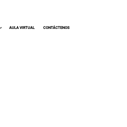
Whatsapp: 313 393 0936
Pbx: 3133930936
AULA VIRTUAL
CONTÁCTENOS