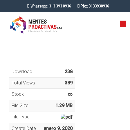
Whatsapp: 313 393 0936
Pbx: 3133930936
Download
238
Total Views
389
Stock
∞
File Size
1.29 MB
File Type
Create Date
enero 9, 2020