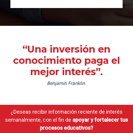
“Una inversión en
conocimiento paga el
mejor interés”.
Benjamin Franklin.
¿Deseas recibir información reciente de interés
semanalmente, con el fin de
apoyar y fortalecer tus
procesos educativos?