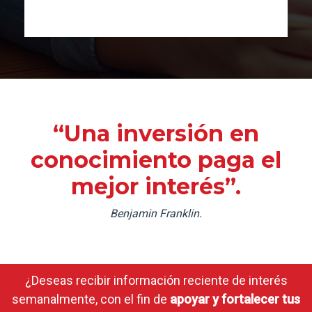
“Una inversión en
conocimiento paga el
mejor interés”.
Benjamin Franklin.
¿Deseas recibir información reciente de interés
semanalmente, con el fin de
apoyar y fortalecer tus