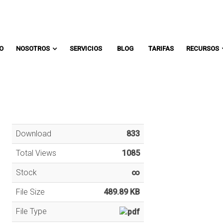
Comunicate con un asesor:
IO
NOSOTROS
SERVICIOS
BLOG
TARIFAS
RECURSOS
Download
833
Total Views
1085
Stock
∞
File Size
489.89 KB
File Type