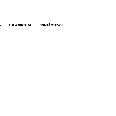
Whatsapp: 313 393 0936
Pbx: 3133930936
AULA VIRTUAL
CONTÁCTENOS