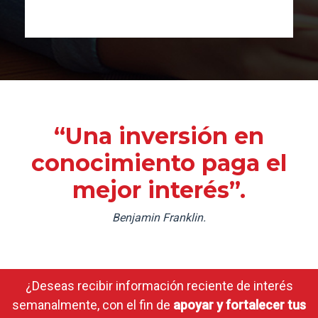
“Una inversión en
conocimiento paga el
mejor interés”.
Benjamin Franklin.
¿Deseas recibir información reciente de interés
semanalmente, con el fin de
apoyar y fortalecer tus