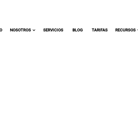
Comunicate con un asesor:
IO
NOSOTROS
SERVICIOS
BLOG
TARIFAS
RECURSOS
TEM