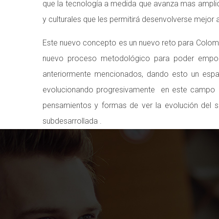
que la tecnología a medida que avanza mas ampli
y culturales que les permitirá desenvolverse mejor a 
Este nuevo concepto es un nuevo reto para Colomb
nuevo proceso metodológico para poder empo
anteriormente mencionados, dando esto un espa
evolucionando progresivamente en este campo por
pensamientos y formas de ver la evolución del
subdesarrollada .