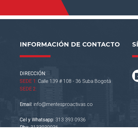
INFORMACIÓN DE CONTACTO
S
DIRECCIÓN:
SEDE 1:
Calle 139 # 108 - 36 Suba Bogotá
SEDE 2:
Email:
info@mentesproactivas.co
Cel y Whatsapp:
313 393 0936
Pbx:
3133930936