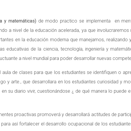
ía y matemáticas)
de modo practico se implementa en mentes 
do a nivel de la educación acelerada, ya que involucraremos m
portantes en la educación moderna que manejamos, realizand
s educativas de la ciencia, tecnología, ingeniería y matemát
uctuante a nivel mundial para poder desarrollar nuevas compete
aula de clases para que los estudiantes se identifiquen o apr
juego y arte., que desarrollara en los estudiantes curiosidad y 
n su diario vivir, cuestionándose ¿ de qué manera lo puede est
entes proactivas promoverá y desarrollará actitudes de partic
para así fortalecer el desarrollo ocupacional de los estudi