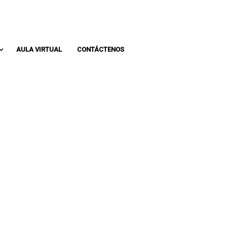
Whatsapp: 313 393 0936
Pbx: 3133930936
AULA VIRTUAL
CONTÁCTENOS