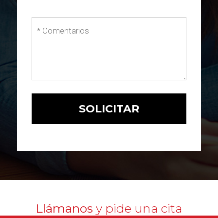
Llámanos
y pide una cita