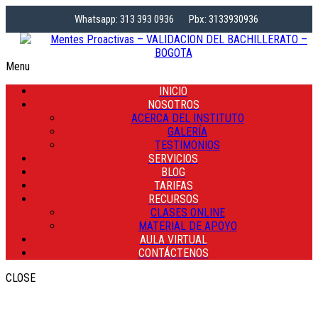
Whatsapp: 313 393 0936
Pbx: 3133930936
Menu
INICIO
NOSOTROS
ACERCA DEL INSTITUTO
GALERÍA
TESTIMONIOS
SERVICIOS
EL APRENDIZAJE DEL
BLOG
TARIFAS
INGLES A TRAVÉS DE
RECURSOS
CLASES ONLINE
MATERIAL DE APOYO
LAS TECNOLOGÍAS DE
AULA VIRTUAL
CONTÁCTENOS
LA INFORMACIÓN
CLOSE