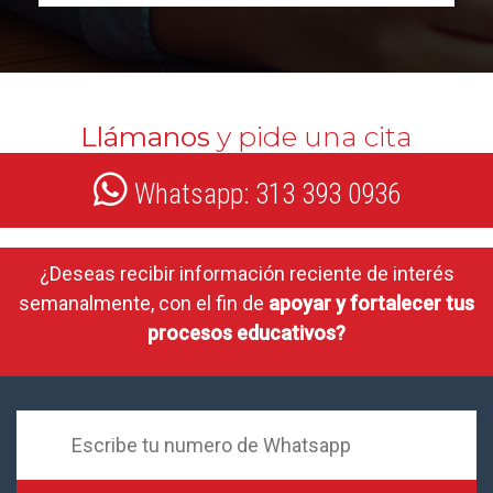
Llámanos
y pide una cita
Whatsapp: 313 393 0936
¿Deseas recibir información reciente de interés
semanalmente, con el fin de
apoyar y fortalecer tus
procesos educativos?