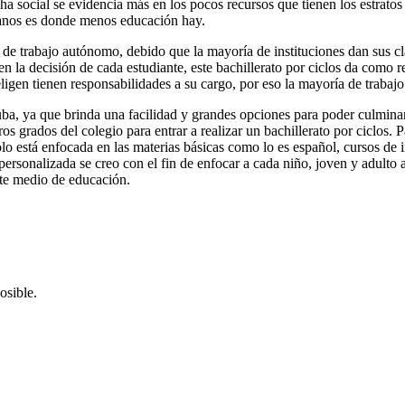
cha social se evidencia más en los pocos recursos que tienen los estrato
adanos es donde menos educación hay.
e de trabajo autónomo, debido que la mayoría de instituciones dan sus c
en la decisión de cada estudiante, este bachillerato por ciclos da como r
eligen tienen responsabilidades a su cargo, por eso la mayoría de traba
Suba, ya que brinda una facilidad y grandes opciones para poder culmina
eros grados del colegio para entrar a realizar un bachillerato por ciclos.
olo está enfocada en las materias básicas como lo es español, cursos de 
ersonalizada se creo con el fin de enfocar a cada niño, joven y adulto a
ste medio de educación.
osible.