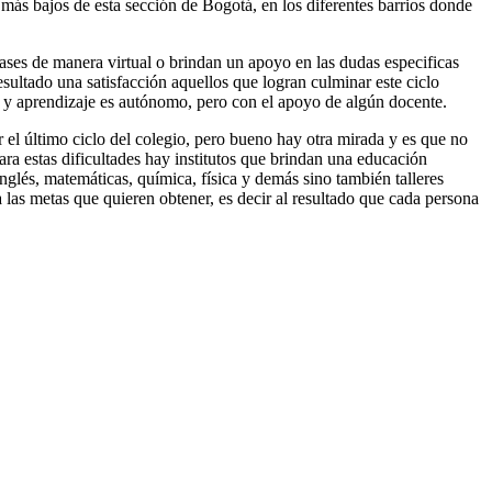
s más bajos de esta sección de Bogotá, en los diferentes barrios donde
lases de manera virtual o brindan un apoyo en las dudas especificas
esultado una satisfacción aquellos que logran culminar este ciclo
jo y aprendizaje es autónomo, pero con el apoyo de algún docente.
r el último ciclo del colegio, pero bueno hay otra mirada y es que no
 Para estas dificultades hay institutos que brindan una educación
inglés, matemáticas, química, física y demás sino también talleres
 las metas que quieren obtener, es decir al resultado que cada persona