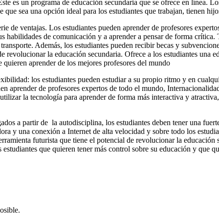
. Este es un programa de educación secundaria que se ofrece en línea. Lo
e que sea una opción ideal para los estudiantes que trabajan, tienen hij
serie de ventajas. Los estudiantes pueden aprender de profesores expert
 sus habilidades de comunicación y a aprender a pensar de forma crítica
 transporte. Además, los estudiantes pueden recibir becas y subvenciones
l de revolucionar la educación secundaria. Ofrece a los estudiantes una e
ue quieren aprender de los mejores profesores del mundo
ibilidad: los estudiantes pueden estudiar a su propio ritmo y en cualq
den aprender de profesores expertos de todo el mundo, Internacionalidad
utilizar la tecnología para aprender de forma más interactiva y atractiva
igados a partir de la autodisciplina, los estudiantes deben tener una fuer
ra y una conexión a Internet de alta velocidad y sobre todo los estudian
herramienta futurista que tiene el potencial de revolucionar la educación
 los estudiantes que quieren tener más control sobre su educación y que 
osible.